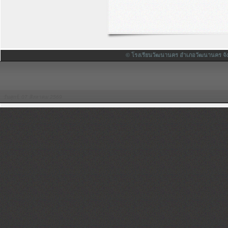
© โรงเรียนวัฒนานคร อำเภอวัฒนานคร จังหวั
วันศุกร์, 07 สิงหาคม 2569